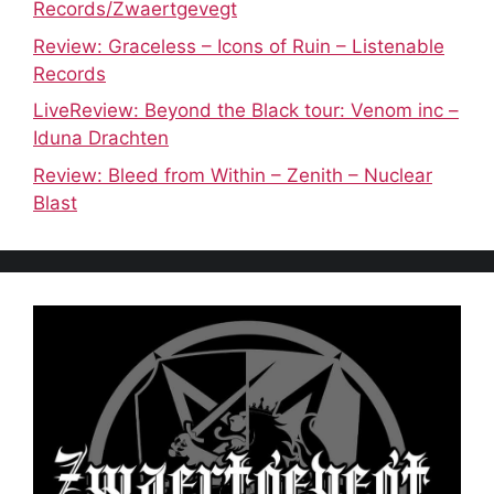
Records/Zwaertgevegt
Review: Graceless – Icons of Ruin – Listenable
Records
LiveReview: Beyond the Black tour: Venom inc –
Iduna Drachten
Review: Bleed from Within – Zenith – Nuclear
Blast