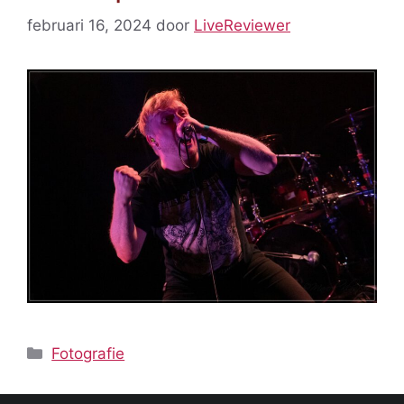
februari 16, 2024
door
LiveReviewer
Categorieën
Fotografie