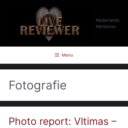
Ga
naar
de
Nederlands
inhoud
Metalzine
Menu
Fotografie
Photo report: Vltimas –