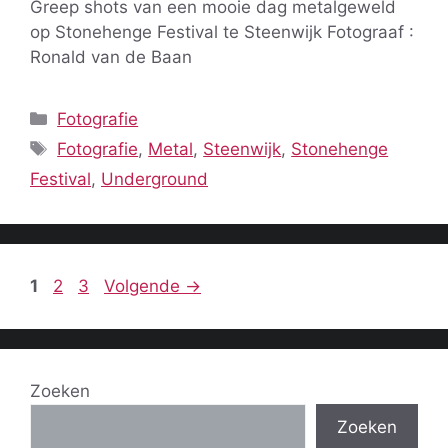
Greep shots van een mooie dag metalgeweld
op Stonehenge Festival te Steenwijk Fotograaf :
Ronald van de Baan
Categorieën
Fotografie
Tags
Fotografie
,
Metal
,
Steenwijk
,
Stonehenge
Festival
,
Underground
Pagina
Pagina
Pagina
1
2
3
Volgende
→
Zoeken
Zoeken