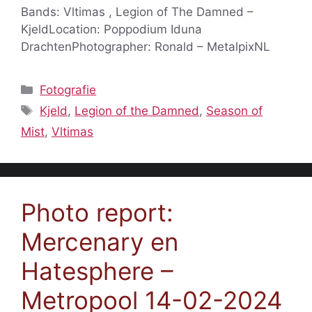
Bands: Vltimas , Legion of The Damned –
KjeldLocation: Poppodium Iduna
DrachtenPhotographer: Ronald – MetalpixNL
Categorieën
Fotografie
Tags
Kjeld
,
Legion of the Damned
,
Season of
Mist
,
Vltimas
Photo report:
Mercenary en
Hatesphere –
Metropool 14-02-2024