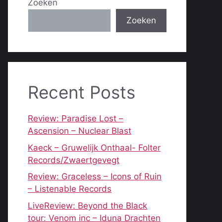
Zoeken
Zoeken
Recent Posts
Review: Paradise Lost –
Ascension – Nuclear Blast
Kaeck – Gruwelijk Onthaal- Folter
Records/Zwaertgevegt
Review: Graceless – Icons of Ruin
– Listenable Records
LiveReview: Beyond the Black
tour: Venom inc – Iduna Drachten