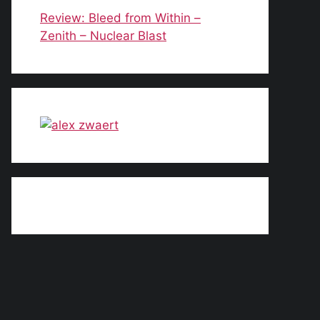
Review: Bleed from Within –
Zenith – Nuclear Blast