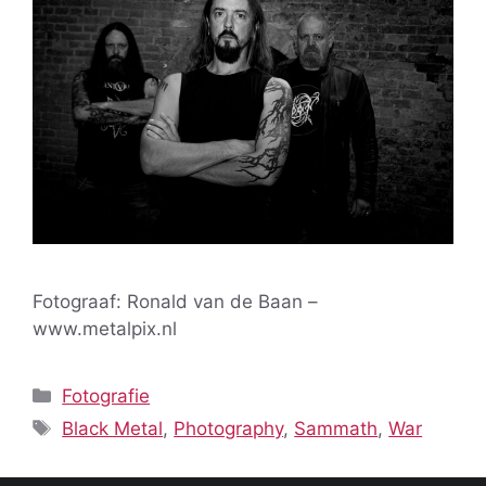
Fotograaf: Ronald van de Baan –
www.metalpix.nl
Categorieën
Fotografie
Tags
Black Metal
,
Photography
,
Sammath
,
War