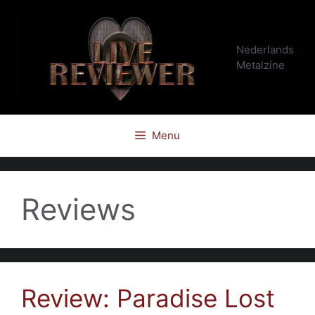
Ga
naar
de
Nederlands
inhoud
Metalzine
Menu
Reviews
Review: Paradise Lost