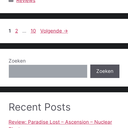
Reviews
Pagina
Pagina
Pagina
1
2
…
10
Volgende
→
Zoeken
Zoeken
Recent Posts
Review: Paradise Lost – Ascension – Nuclear