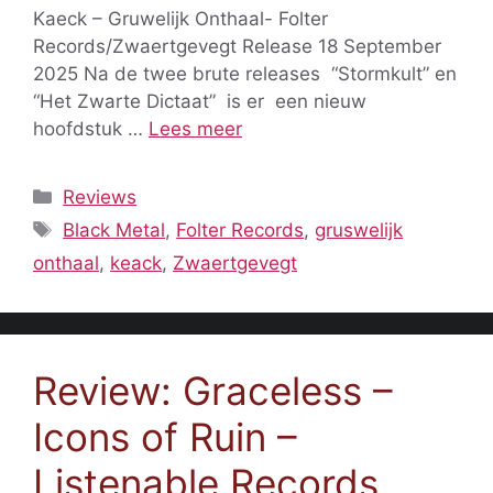
Kaeck – Gruwelijk Onthaal- Folter
Records/Zwaertgevegt Release 18 September
2025 Na de twee brute releases “Stormkult” en
“Het Zwarte Dictaat” is er een nieuw
hoofdstuk …
Lees meer
Categorieën
Reviews
Tags
Black Metal
,
Folter Records
,
gruswelijk
onthaal
,
keack
,
Zwaertgevegt
Review: Graceless –
Icons of Ruin –
Listenable Records