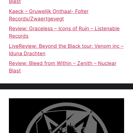
Blast
Kaeck – Gruwelijk Onthaal- Folter
Records/Zwaertgevegt
Review: Graceless – Icons of Ruin – Listenable
Records
LiveReview: Beyond the Black tour: Venom inc –
Iduna Drachten
Review: Bleed from Within – Zenith – Nuclear
Blast