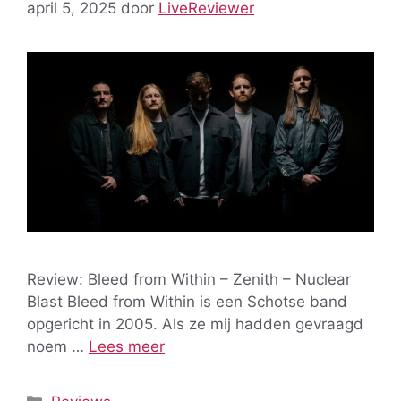
april 5, 2025
door
LiveReviewer
Review: Bleed from Within – Zenith – Nuclear
Blast Bleed from Within is een Schotse band
opgericht in 2005. Als ze mij hadden gevraagd
noem …
Lees meer
Categorieën