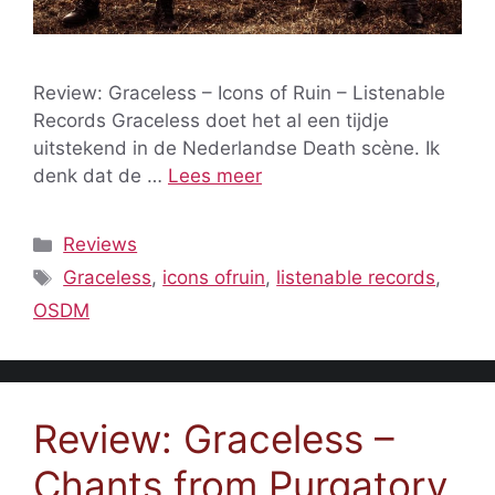
Review: Graceless – Icons of Ruin – Listenable
Records Graceless doet het al een tijdje
uitstekend in de Nederlandse Death scène. Ik
denk dat de …
Lees meer
Categorieën
Reviews
Tags
Graceless
,
icons ofruin
,
listenable records
,
OSDM
Review: Graceless –
Chants from Purgatory