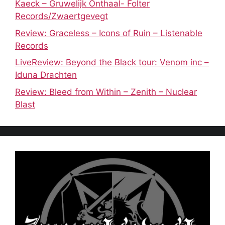
Kaeck – Gruwelijk Onthaal- Folter
Records/Zwaertgevegt
Review: Graceless – Icons of Ruin – Listenable
Records
LiveReview: Beyond the Black tour: Venom inc –
Iduna Drachten
Review: Bleed from Within – Zenith – Nuclear
Blast