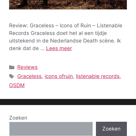
Review: Graceless – Icons of Ruin – Listenable
Records Graceless doet het al een tijdje
uitstekend in de Nederlandse Death scène. Ik
denk dat de …
Lees meer
Categorieën
Reviews
Tags
Graceless
,
icons ofruin
,
listenable records
,
OSDM
Zoeken
Zoeken