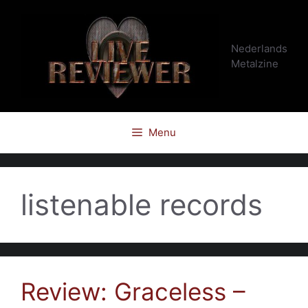
Ga
naar
de
Nederlands
inhoud
Metalzine
Menu
listenable records
Review: Graceless –