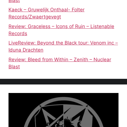
Blast
Kaeck – Gruwelijk Onthaal- Folter
Records/Zwaertgevegt
Review: Graceless – Icons of Ruin – Listenable
Records
LiveReview: Beyond the Black tour: Venom inc –
Iduna Drachten
Review: Bleed from Within – Zenith – Nuclear
Blast