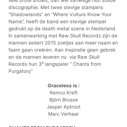
vele brute shows, dan wel vanwege hun solide
discographie. Met twee stevige stampers:
“Shadowlands” en “Where Vulture Know Your
Name”, heeft de band een stevige stempel
gedrukt op de death metal scene in Nederland.
In samenwerking met Raw Skull Recordz zijn de
mannen sedert 2015 zoetjes aan meer naam en
faam gaan creëren. Aan Inspiratie geen gebrek
en de mannen leveren nu via Raw Skull
e
Records hun 3
langspeler “ Chants from
Purgatory”
Graceless is :
Remco Kreft
Björn Brusse
Jasper Aptroot
Marc Verhaar