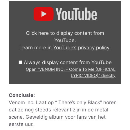
Display
"VENOM
INC.
–
Click here to display content from
Come
YouTube.
To
Learn more in
YouTube’s privacy policy
.
Me
(OFFICIAL
Always display content from YouTube
LYRIC
VIDEO)"
Open "VENOM INC. – Come To Me (OFFICIAL
LYRIC VIDEO)" directly
from
YouTube
Conclusie:
Venom Inc. Laat op “ There’s only Black” horen
dat ze nog steeds relevant zijn in de metal
scene. Geweldig album voor fans van het
eerste uur.