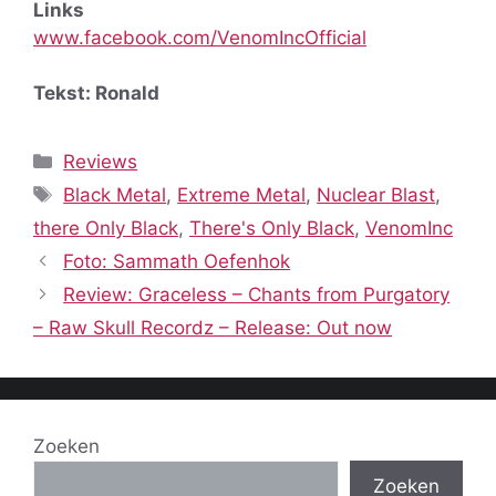
Links
www.facebook.com/VenomIncOfficial
Tekst: Ronald
Categorieën
Reviews
Tags
Black Metal
,
Extreme Metal
,
Nuclear Blast
,
there Only Black
,
There's Only Black
,
VenomInc
Foto: Sammath Oefenhok
Review: Graceless – Chants from Purgatory
– Raw Skull Recordz – Release: Out now
Zoeken
Zoeken