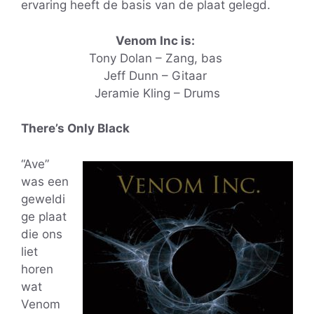
ervaring heeft de basis van de plaat gelegd.
Venom Inc is:
Tony Dolan – Zang, bas
Jeff Dunn – Gitaar
Jeramie Kling – Drums
There’s Only Black
“Ave”
was een
geweldi
ge plaat
die ons
liet
horen
wat
Venom