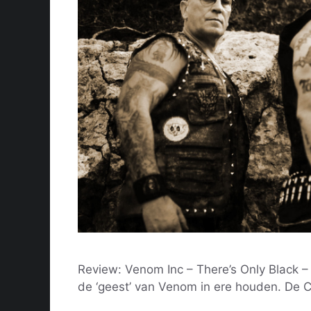
Review: Venom Inc – There’s Only Black –
de ‘geest’ van Venom in ere houden. De 