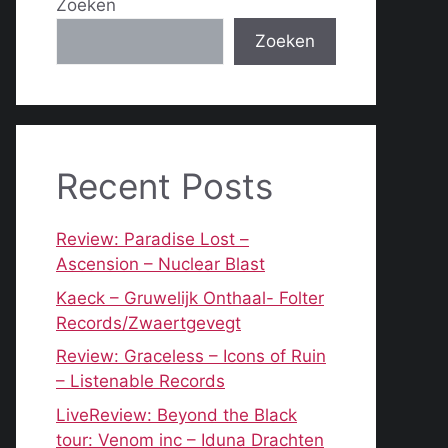
Zoeken
Zoeken
Recent Posts
Review: Paradise Lost –
Ascension – Nuclear Blast
Kaeck – Gruwelijk Onthaal- Folter
Records/Zwaertgevegt
Review: Graceless – Icons of Ruin
– Listenable Records
LiveReview: Beyond the Black
tour: Venom inc – Iduna Drachten