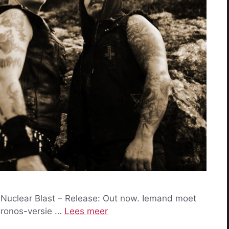
 Nuclear Blast – Release: Out now. Iemand moet
Cronos-versie …
Lees meer