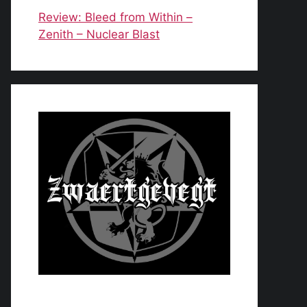
Review: Bleed from Within –
Zenith – Nuclear Blast