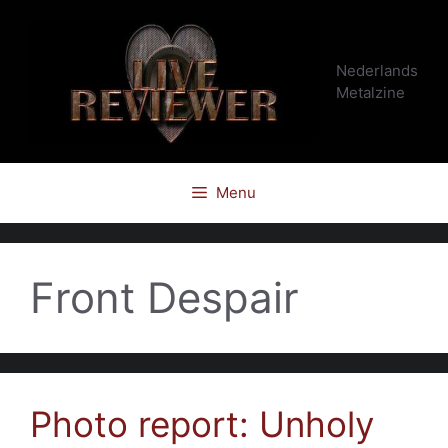
Ga
naar
de
Nederlands
inhoud
Metalzine
Menu
Front Despair
Photo report: Unholy