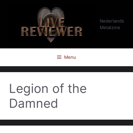
Ga
naar
de
Nederlands
inhoud
Metalzine
Menu
Legion of the
Damned