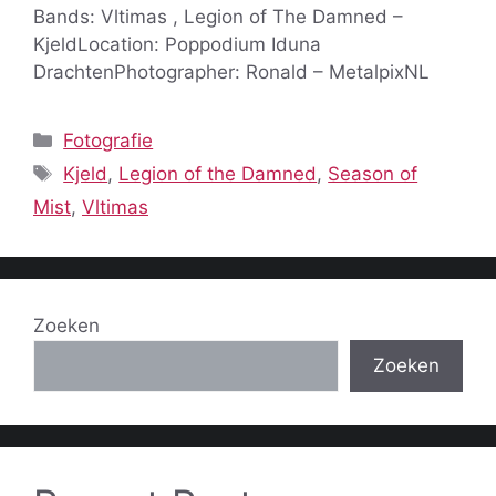
Bands: Vltimas , Legion of The Damned –
KjeldLocation: Poppodium Iduna
DrachtenPhotographer: Ronald – MetalpixNL
Categorieën
Fotografie
Tags
Kjeld
,
Legion of the Damned
,
Season of
Mist
,
Vltimas
Zoeken
Zoeken