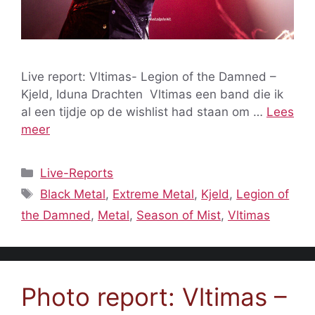
Live report: Vltimas- Legion of the Damned –
Kjeld, Iduna Drachten Vltimas een band die ik
al een tijdje op de wishlist had staan om …
Lees
meer
Categorieën
Live-Reports
Tags
Black Metal
,
Extreme Metal
,
Kjeld
,
Legion of
the Damned
,
Metal
,
Season of Mist
,
Vltimas
Photo report: Vltimas –