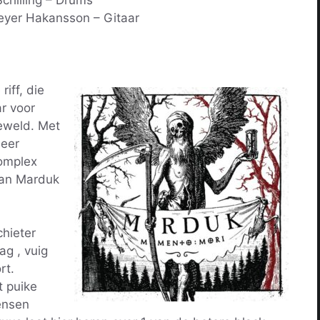
yer Hakansson – Gitaar
iff, die
r voor
eweld. Met
eer
complex
van Marduk
chieter
ag , vuig
rt.
t puike
ensen