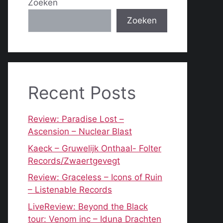
Zoeken
Zoeken
Recent Posts
Review: Paradise Lost –
Ascension – Nuclear Blast
Kaeck – Gruwelijk Onthaal- Folter
Records/Zwaertgevegt
Review: Graceless – Icons of Ruin
– Listenable Records
LiveReview: Beyond the Black
tour: Venom inc – Iduna Drachten