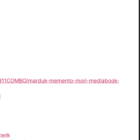
4CE811COMBO/marduk-memento-mori-mediabook-
l
nwijk