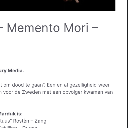
– Memento Mori –
ury Media.
et om dood te gaan”. Een en al gezelligheid weer
en voor de Zweden met een opvolger kwamen van
arduk is:
tuus” Rostèn – Zang
chilling – Drums