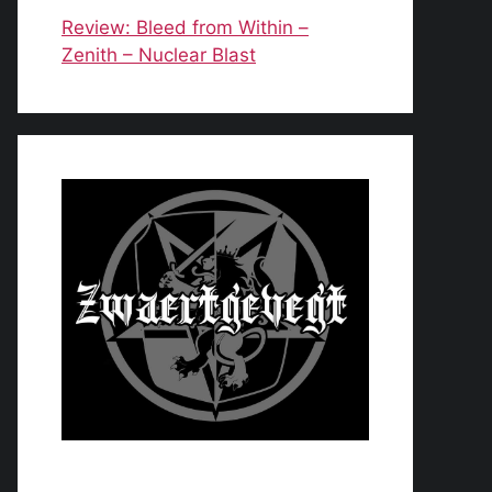
Review: Bleed from Within –
Zenith – Nuclear Blast