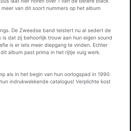
uus laat hier horen over 1 van de betere black
r meer van dit soort nummers op het album
gs. De Zweedse band teistert nu al sedert de
 is dat zij behoorlijk trouw aan hun eigen sound
afie is er iets meer diepgang te vinden. Echter
 dit album past prima in het rijtje vuig werk.
p als in het begin van hun oorlogspad in 1990.
 hun indrukwekkende catalogus! Verplichte kost