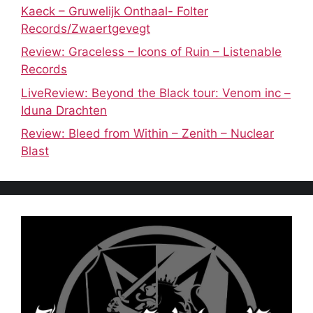
Kaeck – Gruwelijk Onthaal- Folter
Records/Zwaertgevegt
Review: Graceless – Icons of Ruin – Listenable
Records
LiveReview: Beyond the Black tour: Venom inc –
Iduna Drachten
Review: Bleed from Within – Zenith – Nuclear
Blast