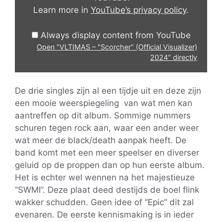
Learn more in
YouTube’s privacy policy
.
2024"
from
Always display content from YouTube
YouTube
Open "VLTIMAS – "Scorcher" (Official Visualizer)
2024" directly
De drie singles zijn al een tijdje uit en deze zijn
een mooie weerspiegeling van wat men kan
aantreffen op dit album. Sommige nummers
schuren tegen rock aan, waar een ander weer
wat meer de black/death aanpak heeft. De
band komt met een meer speelser en diverser
geluid op de proppen dan op hun eerste album.
Het is echter wel wennen na het majestieuze
“SWMI”. Deze plaat deed destijds de boel flink
wakker schudden. Geen idee of “Epic” dit zal
evenaren. De eerste kennismaking is in ieder