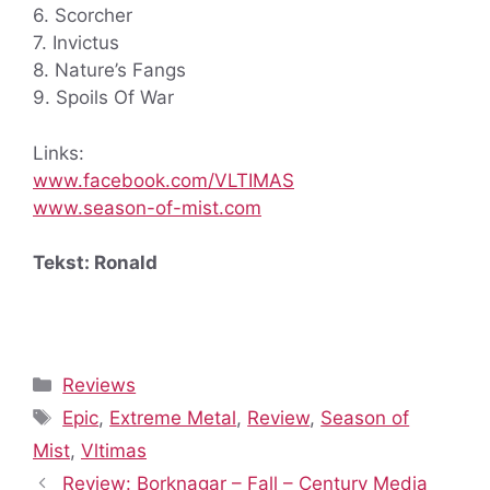
6. Scorcher
7. Invictus
8. Nature’s Fangs
9. Spoils Of War
Links:
www.facebook.com/VLTIMAS
www.season-of-mist.com
Tekst: Ronald
Categorieën
Reviews
Tags
Epic
,
Extreme Metal
,
Review
,
Season of
Mist
,
Vltimas
Review: Borknagar – Fall – Century Media