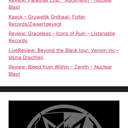
Review: Paradise Lost – Ascension – Nuclear
Blast
Kaeck – Gruwelijk Onthaal- Folter
Records/Zwaertgevegt
Review: Graceless – Icons of Ruin – Listenable
Records
LiveReview: Beyond the Black tour: Venom inc –
Iduna Drachten
Review: Bleed from Within – Zenith – Nuclear
Blast