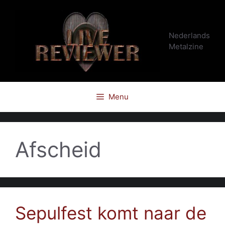
Ga
naar
de
Nederlands
inhoud
Metalzine
Menu
Afscheid
Sepulfest komt naar de