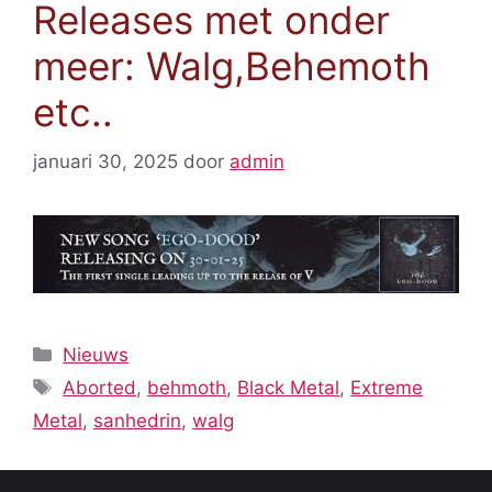
Releases met onder
meer: Walg,Behemoth
etc..
januari 30, 2025
door
admin
Categorieën
Nieuws
Tags
Aborted
,
behmoth
,
Black Metal
,
Extreme
Metal
,
sanhedrin
,
walg