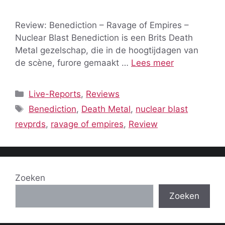
Review: Benediction – Ravage of Empires –
Nuclear Blast Benediction is een Brits Death
Metal gezelschap, die in de hoogtijdagen van
de scène, furore gemaakt …
Lees meer
Categorieën
Live-Reports
,
Reviews
Tags
Benediction
,
Death Metal
,
nuclear blast
revprds
,
ravage of empires
,
Review
Zoeken
Zoeken