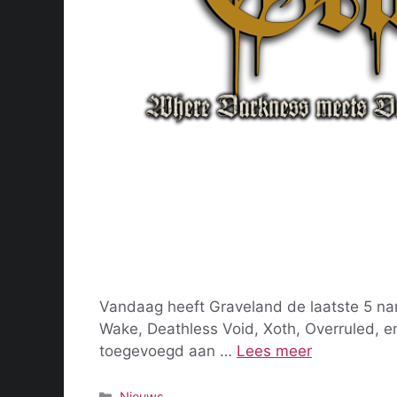
Vandaag heeft Graveland de laatste 5 n
Wake, Deathless Void, Xoth, Overruled, en
toegevoegd aan …
Lees meer
Categorieën
Nieuws