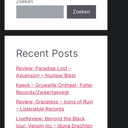
Zoeken
Zoeken
Recent Posts
Review: Paradise Lost –
Ascension – Nuclear Blast
Kaeck – Gruwelijk Onthaal- Folter
Records/Zwaertgevegt
Review: Graceless – Icons of Ruin
– Listenable Records
LiveReview: Beyond the Black
tour: Venom inc – Iduna Drachten