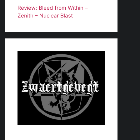
Review: Bleed from Within –
Zenith – Nuclear Blast