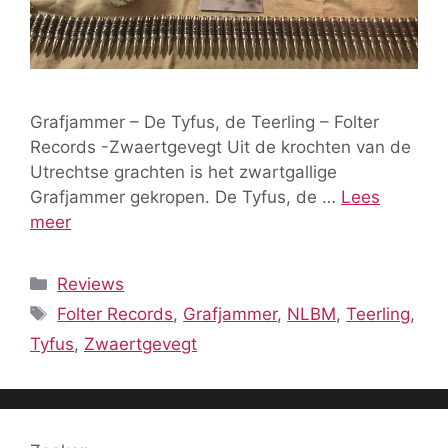
Grafjammer – De Tyfus, de Teerling – Folter
Records -Zwaertgevegt Uit de krochten van de
Utrechtse grachten is het zwartgallige
Grafjammer gekropen. De Tyfus, de …
Lees
meer
Categorieën
Reviews
Tags
Folter Records
,
Grafjammer
,
NLBM
,
Teerling
,
Tyfus
,
Zwaertgevegt