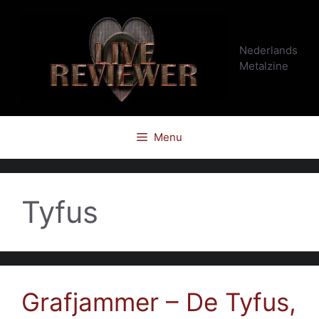
Ga
naar
de
Nederlands
inhoud
Metalzine
Menu
Tyfus
Grafjammer – De Tyfus,