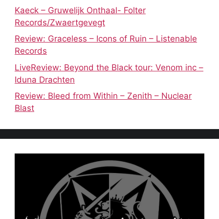
Kaeck – Gruwelijk Onthaal- Folter
Records/Zwaertgevegt
Review: Graceless – Icons of Ruin – Listenable
Records
LiveReview: Beyond the Black tour: Venom inc –
Iduna Drachten
Review: Bleed from Within – Zenith – Nuclear
Blast