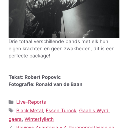
Drie totaal verschillende bands met elk hun
eigen krachten en geen zwakheden, dit is een
perfecte package!
Tekst: Robert Popovic
Fotografie: Ronald van de Baan
Categorieën
Live-Reports
Tags
Black Metal
,
Essen Turock
,
Gaahls Wyrd
,
gaera
,
Winterfylleth
Review: Avantasia – A Paranormal Evening