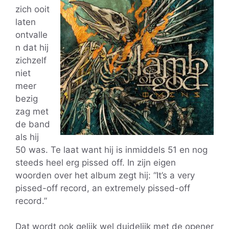
zich ooit
laten
ontvalle
n dat hij
zichzelf
niet
meer
bezig
zag met
de band
als hij
50 was. Te laat want hij is inmiddels 51 en nog
steeds heel erg pissed off. In zijn eigen
woorden over het album zegt hij: “It’s a very
pissed-off record, an extremely pissed-off
record.”
Dat wordt ook gelijk wel duidelijk met de opener