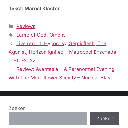
Tekst: Marcel Klaster
Categorieën
Reviews
Tags
Lamb of God
,
Omens
Live report: Hypocrisy, Septicflesh, The
Agonist, Horizon Ignited – Metropool Enschede
01-10-2022
Review: Avantasia – A Paranormal Evening
With The Moonflower Society – Nuclear Blast
Zoeken
Zoeken