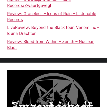
Records/Zwaertgevegt
Review: Graceless – Icons of Ruin – Listenable
Records
LiveReview: Beyond the Black tour: Venom inc –
Iduna Drachten
Review: Bleed from Within – Zenith – Nuclear
Blast