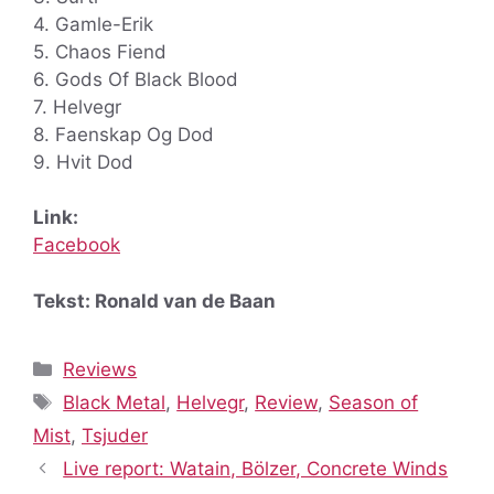
4. Gamle-Erik
5. Chaos Fiend
6. Gods Of Black Blood
7. Helvegr
8. Faenskap Og Dod
9. Hvit Dod
Link:
Facebook
Tekst: Ronald van de Baan
Categorieën
Reviews
Tags
Black Metal
,
Helvegr
,
Review
,
Season of
Mist
,
Tsjuder
Live report: Watain, Bölzer, Concrete Winds