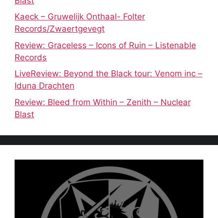
Blast
Kaeck – Gruwelijk Onthaal- Folter
Records/Zwaertgevegt
Review: Graceless – Icons of Ruin – Listenable
Records
LiveReview: Beyond the Black tour: Venom inc –
Iduna Drachten
Review: Bleed from Within – Zenith – Nuclear
Blast