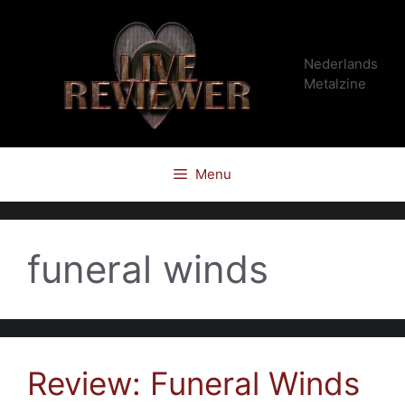
Ga
naar
de
Nederlands
inhoud
Metalzine
Menu
funeral winds
Review: Funeral Winds