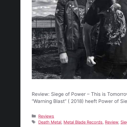
Review: Siege of Power – This is Tomorr
“Warning Blast” ( 2018) heeft Power of S
Categorieën
Reviews
Tags
Death Metal
,
Metal Blade Records
,
Review
,
Sie