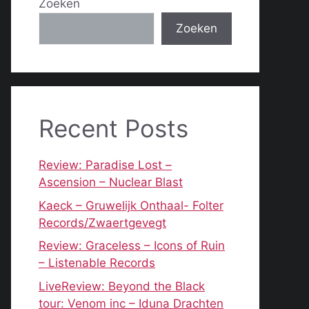
Zoeken
Zoeken
Recent Posts
Review: Paradise Lost –
Ascension – Nuclear Blast
Kaeck – Gruwelijk Onthaal- Folter
Records/Zwaertgevegt
Review: Graceless – Icons of Ruin
– Listenable Records
LiveReview: Beyond the Black
tour: Venom inc – Iduna Drachten