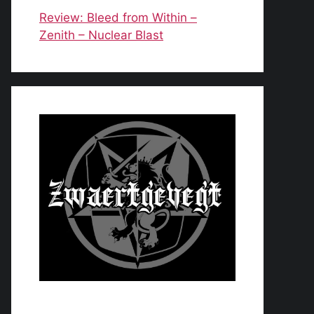
Review: Bleed from Within –
Zenith – Nuclear Blast