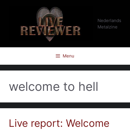
Ga
naar
de
Nederlands
inhoud
Metalzine
Menu
welcome to hell
Live report: Welcome