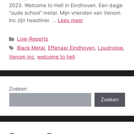
2023. Welcome to Hell in Eindhoven. Een dagje
“oude school” metal. Mijn vrienden van Venom
Inc zijn headliner. …
Lees meer
Categorieën
Live-Reports
Tags
Black Metal
,
Effenaar Eindhoven
,
Loudnoise
,
Venom inc
,
welcome to hell
Zoeken
Zoeken